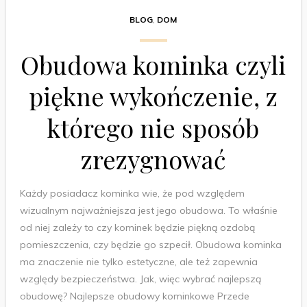
BLOG
,
DOM
Obudowa kominka czyli
piękne wykończenie, z
którego nie sposób
zrezygnować
Każdy posiadacz kominka wie, że pod względem
wizualnym najważniejsza jest jego obudowa. To właśnie
od niej zależy to czy kominek będzie piękną ozdobą
pomieszczenia, czy będzie go szpecił. Obudowa kominka
ma znaczenie nie tylko estetyczne, ale też zapewnia
względy bezpieczeństwa. Jak, więc wybrać najlepszą
obudowę? Najlepsze obudowy kominkowe Przede