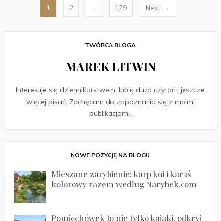
Stronicowanie
1
2
…
129
Next →
wpisów
TWÓRCA BLOGA
MAREK LITWIN
Interesuje się dziennikarstwem, lubię dużo czytać i jeszcze
więcej pisać. Zachęcam do zapoznania się z moimi
publikacjami.
NOWE POZYCJĘ NA BLOGU
Mieszane zarybienie: karp koi i karaś
kolorowy razem według Narybek.com
Pomiechówek to nie tylko kajaki. odkryj