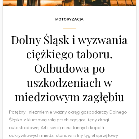
MOTORYZACJA
Dolny Śląsk i wyzwania
ciężkiego taboru.
Odbudowa po
uszkodzeniach w
miedziowym zagłębiu
Potężny i niezmiernie ważny okręg gospodarczy Dolnego
Śląska z kluczową rolą przebiegającej tędy drogi
autostradowej A4 i siecią nieustannych kopalń
odkrywkowych miedzi stanowi istny tygiel sprzętowy.