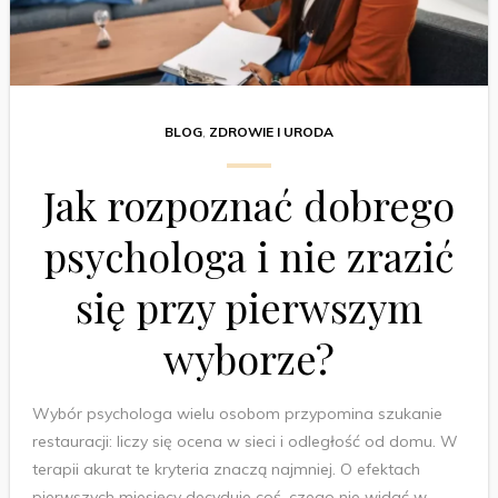
BLOG
,
ZDROWIE I URODA
Jak rozpoznać dobrego
psychologa i nie zrazić
się przy pierwszym
wyborze?
Wybór psychologa wielu osobom przypomina szukanie
restauracji: liczy się ocena w sieci i odległość od domu. W
terapii akurat te kryteria znaczą najmniej. O efektach
pierwszych miesięcy decyduje coś, czego nie widać w