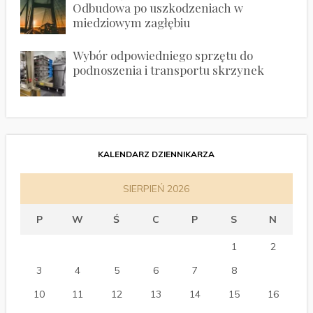
Odbudowa po uszkodzeniach w
miedziowym zagłębiu
Wybór odpowiedniego sprzętu do
podnoszenia i transportu skrzynek
KALENDARZ DZIENNIKARZA
SIERPIEŃ 2026
P
W
Ś
C
P
S
N
1
2
3
4
5
6
7
8
9
10
11
12
13
14
15
16