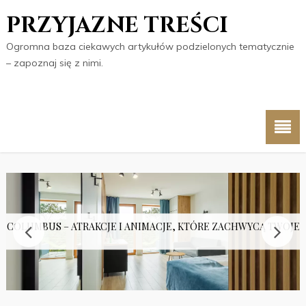
PRZYJAZNE TREŚCI
Ogromna baza ciekawych artykułów podzielonych tematycznie
– zapoznaj się z nimi.
 COLUMBUS – ATRAKCJE I ANIMACJE, KTÓRE ZACHWYCĄ TWOJE 
PUŁAPKA?
KO