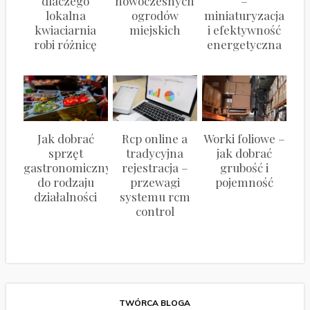
dlaczego
nowoczesnych
–
lokalna
ogrodów
miniaturyzacja
kwiaciarnia
miejskich
i efektywność
robi różnicę
energetyczna
Jak dobrać
Rcp online a
Worki foliowe –
sprzęt
tradycyjna
jak dobrać
gastronomiczny
rejestracja –
grubość i
do rodzaju
przewagi
pojemność
działalności
systemu rcm
control
TWÓRCA BLOGA