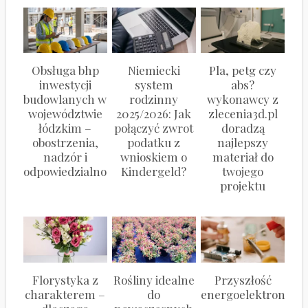
Obsługa bhp
Niemiecki
Pla, petg czy
inwestycji
system
abs?
budowlanych w
rodzinny
wykonawcy z
województwie
2025/2026: Jak
zlecenia3d.pl
łódzkim –
połączyć zwrot
doradzą
obostrzenia,
podatku z
najlepszy
nadzór i
wnioskiem o
materiał do
odpowiedzialność
Kindergeld?
twojego
projektu
Florystyka z
Rośliny idealne
Przyszłość
charakterem –
do
energoelektroniki