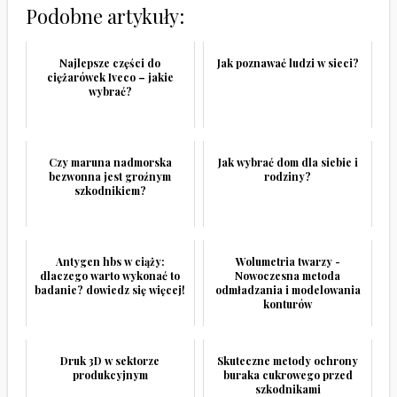
Podobne artykuły:
Najlepsze części do
Jak poznawać ludzi w sieci?
ciężarówek Iveco – jakie
wybrać?
Czy maruna nadmorska
Jak wybrać dom dla siebie i
bezwonna jest groźnym
rodziny?
szkodnikiem?
Antygen hbs w ciąży:
Wolumetria twarzy -
dlaczego warto wykonać to
Nowoczesna metoda
badanie? dowiedz się więcej!
odmładzania i modelowania
konturów
Druk 3D w sektorze
Skuteczne metody ochrony
produkcyjnym
buraka cukrowego przed
szkodnikami