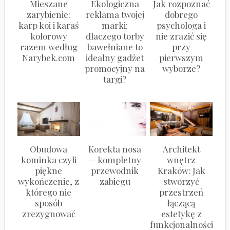
Mieszane
Ekologiczna
Jak rozpoznać
zarybienie:
reklama twojej
dobrego
karp koi i karaś
marki:
psychologa i
kolorowy
dlaczego torby
nie zrazić się
razem według
bawełniane to
przy
Narybek.com
idealny gadżet
pierwszym
promocyjny na
wyborze?
targi?
Obudowa
Korekta nosa
Architekt
kominka czyli
— kompletny
wnętrz
piękne
przewodnik
Kraków: Jak
wykończenie, z
zabiegu
stworzyć
którego nie
przestrzeń
sposób
łączącą
zrezygnować
estetykę z
funkcjonalnością?