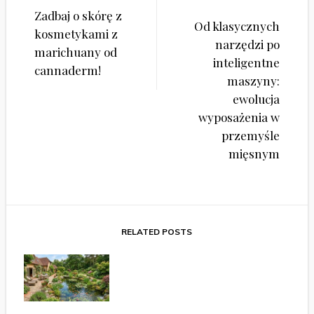
Nawigacja
Zadbaj o skórę z
wpisu
Od klasycznych
kosmetykami z
narzędzi po
marichuany od
inteligentne
cannaderm!
maszyny:
ewolucja
wyposażenia w
przemyśle
mięsnym
RELATED POSTS