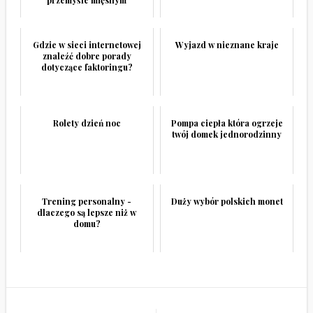
przemyśle mięsnym
Gdzie w sieci internetowej
Wyjazd w nieznane kraje
znaleźć dobre porady
dotyczące faktoringu?
Rolety dzień noc
Pompa ciepła która ogrzeje
twój domek jednorodzinny
Trening personalny -
Duży wybór polskich monet
dlaczego są lepsze niż w
domu?