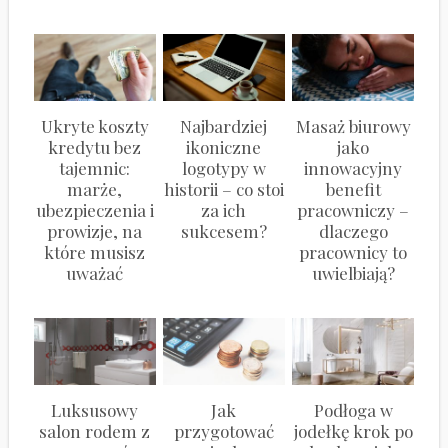
Ukryte koszty
Najbardziej
Masaż biurowy
kredytu bez
ikoniczne
jako
tajemnic:
logotypy w
innowacyjny
marże,
historii – co stoi
benefit
ubezpieczenia i
za ich
pracowniczy –
prowizje, na
sukcesem?
dlaczego
które musisz
pracownicy to
uważać
uwielbiają?
Luksusowy
Jak
Podłoga w
salon rodem z
przygotować
jodełkę krok po