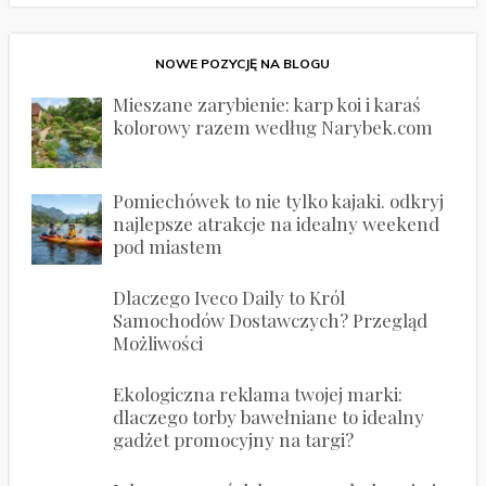
NOWE POZYCJĘ NA BLOGU
Mieszane zarybienie: karp koi i karaś
kolorowy razem według Narybek.com
Pomiechówek to nie tylko kajaki. odkryj
najlepsze atrakcje na idealny weekend
pod miastem
Dlaczego Iveco Daily to Król
Samochodów Dostawczych? Przegląd
Możliwości
Ekologiczna reklama twojej marki:
dlaczego torby bawełniane to idealny
gadżet promocyjny na targi?