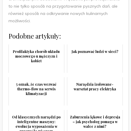
to nie tylko sposób na przygotowanie pysznych dań, ale
również sposób na odkrywanie nowych kulinarnych
możliwości.
Podobne artykuły:
Profilaktyka chorób układu
Jak poznawać ludzi w sieci?
moczowego u mężczyzn i
kobiet
5 oznak, że czas wezwać
Narzędzia izolowane-
thermo-flow na serwis
warsztat pracy elektryka
klimatyzacji
Od klasycznych narzędzi po
Zaburzenia lękowe i depresja
inteligentne maszyny:
– jak psycholog pomaga w
ewolucja wyposażenia w
walce z nimi?