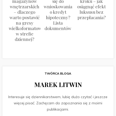
magazynów
się do
kroku – jak
wnętrzarskich
wnioskowania
osiągnąć efekt
– dlaczego
o kredyt
luksusu bez
warto postawić
hipoteczny?
przepłacania?
na gresy
Lista
wielkoformatowe
dokumentów
w strefie
dziennej?
TWÓRCA BLOGA
MAREK LITWIN
Interesuje się dziennikarstwem, lubię dużo czytać i jeszcze
więcej pisać. Zachęcam do zapoznania się z moimi
publikacjami.