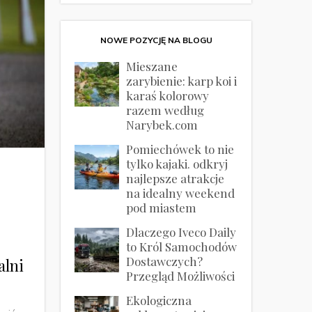
NOWE POZYCJĘ NA BLOGU
Mieszane
zarybienie: karp koi i
karaś kolorowy
razem według
Narybek.com
Pomiechówek to nie
tylko kajaki. odkryj
najlepsze atrakcje
na idealny weekend
pod miastem
Dlaczego Iveco Daily
to Król Samochodów
Dostawczych?
alni
Przegląd Możliwości
Ekologiczna