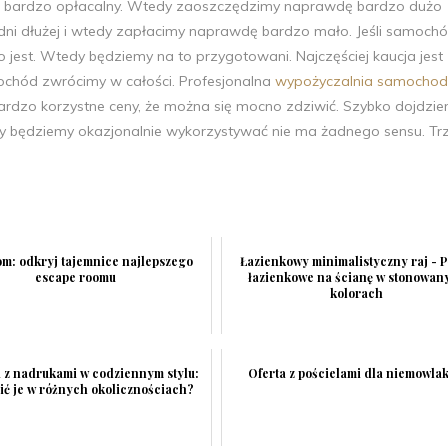
est bardzo opłacalny. Wtedy zaoszczędzimy naprawdę bardzo dużo
dni dłużej i wtedy zapłacimy naprawdę bardzo mało. Jeśli samoch
 jest. Wtedy będziemy na to przygotowani. Najczęściej kaucja jest
chód zwrócimy w całości. Profesjonalna
wypożyczalnia samocho
ardzo korzystne ceny, że można się mocno zdziwić. Szybko dojdzi
y będziemy okazjonalnie wykorzystywać nie ma żadnego sensu. Tr
om: odkryj tajemnice najlepszego
Łazienkowy minimalistyczny raj - P
escape roomu
łazienkowe na ścianę w stonowan
kolorach
i z nadrukami w codziennym stylu:
Oferta z pościelami dla niemowla
sić je w różnych okolicznościach?