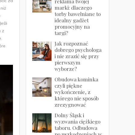
acić za
reklama twojej
marki: dlaczego
niż
torby bawełniane to
e
idealny gadżet
eśli
promocyjny na
a z
targi?
e.
Jak rozpoznać
óre
dobrego psychologa
i nie zrazić się przy
pierwszym
wyborze?
Obudowa kominka
czyli piękne
wykończenie, z
którego nie sposób
zrezygnować
Dolny Śląsk i
wyzwania ciężkiego
taboru. Odbudowa
po uszkodzeniach w