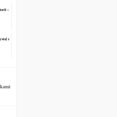
torii –
staj z
wkami