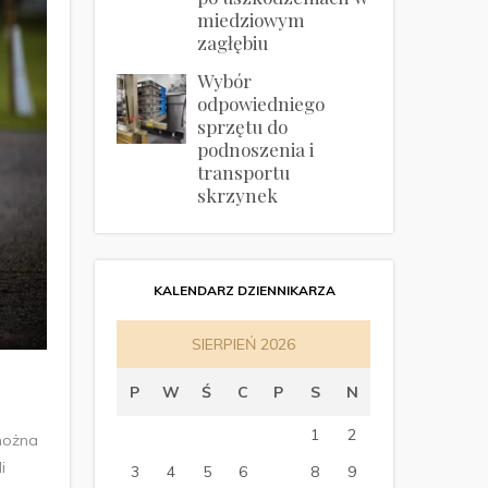
miedziowym
zagłębiu
Wybór
odpowiedniego
sprzętu do
podnoszenia i
transportu
skrzynek
KALENDARZ DZIENNIKARZA
SIERPIEŃ 2026
P
W
Ś
C
P
S
N
1
2
można
i
3
4
5
6
7
8
9