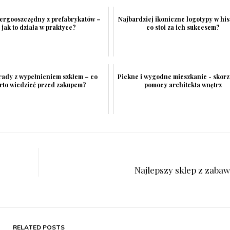
ergooszczędny z prefabrykatów –
Najbardziej ikoniczne logotypy w his
jak to działa w praktyce?
co stoi za ich sukcesem?
rady z wypełnieniem szkłem – co
Piekne i wygodne mieszkanie - skorzy
rto wiedzieć przed zakupem?
pomocy architekta wnętrz
Najlepszy sklep z zaba
RELATED POSTS