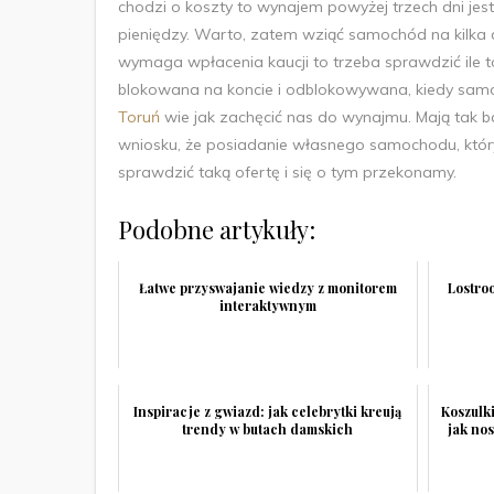
chodzi o koszty to wynajem powyżej trzech dni j
pieniędzy. Warto, zatem wziąć samochód na kilka 
wymaga wpłacenia kaucji to trzeba sprawdzić ile to
blokowana na koncie i odblokowywana, kiedy samo
Toruń
wie jak zachęcić nas do wynajmu. Mają tak b
wniosku, że posiadanie własnego samochodu, któr
sprawdzić taką ofertę i się o tym przekonamy.
Podobne artykuły:
Łatwe przyswajanie wiedzy z monitorem
Lostro
interaktywnym
Inspiracje z gwiazd: jak celebrytki kreują
Koszulk
trendy w butach damskich
jak no