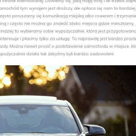
tronie internowanej. Dowiemy się, jaką mają flotę i ile trzeba zapł
mochód tym wynajem jest droższy, ale opłaca się nam to bardziej 
zęsto poruszamy się komunikacją miejską albo rowerem i trzymani
ng i często nie można go znaleźć blisko miejsca gdzie mieszkamy. J
 indziej to wybieramy sobie wypożyczalnie, która jest przygotowan
interesuje i płacimy tylko za usługę. To naprawdę jest bardzo prost
azdy. Można nawet prosić o podstawienie samochodu w miejsce, kt
wypożyczalnia działa tak żebyśmy byli bardzo zadowoleni.