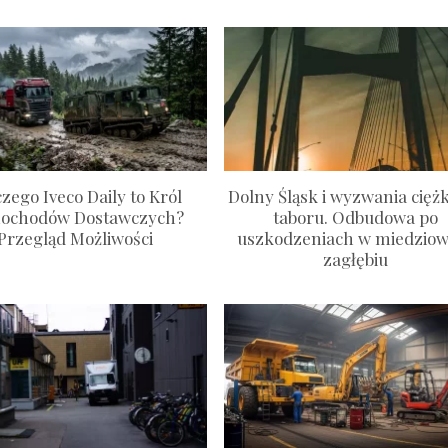
zego Iveco Daily to Król
Dolny Śląsk i wyzwania cięż
ochodów Dostawczych?
taboru. Odbudowa po
Przegląd Możliwości
uszkodzeniach w miedzio
zagłębiu