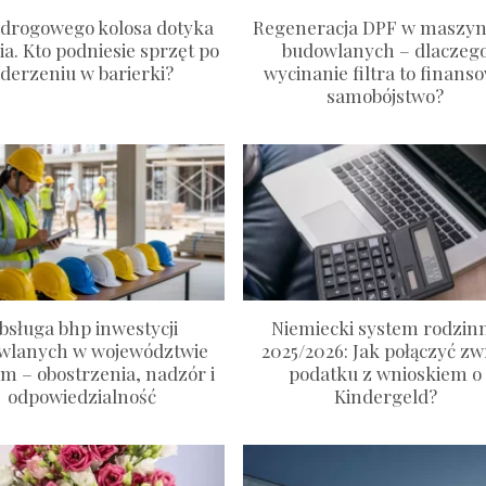
 drogowego kolosa dotyka
Regeneracja DPF w maszy
ia. Kto podniesie sprzęt po
budowlanych – dlaczeg
derzeniu w barierki?
wycinanie filtra to finans
samobójstwo?
bsługa bhp inwestycji
Niemiecki system rodzin
wlanych w województwie
2025/2026: Jak połączyć zw
im – obostrzenia, nadzór i
podatku z wnioskiem o
odpowiedzialność
Kindergeld?