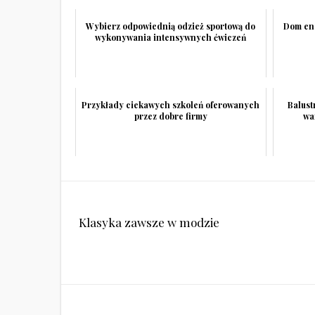
Wybierz odpowiednią odzież sportową do
Dom en
wykonywania intensywnych ćwiczeń
Przykłady ciekawych szkoleń oferowanych
Balust
przez dobre firmy
wa
Nawigacja
Klasyka zawsze w modzie
wpisu