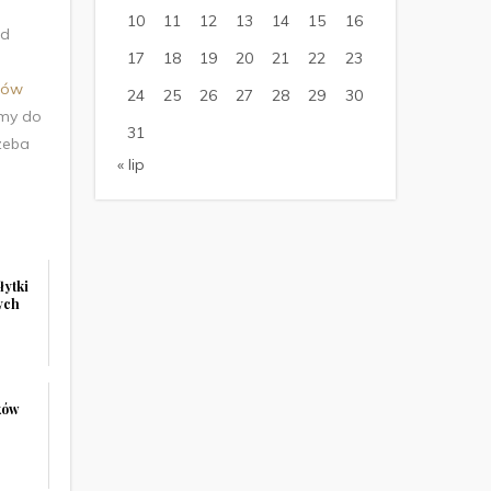
10
11
12
13
14
15
16
ód
17
18
19
20
21
22
23
dów
24
25
26
27
28
29
30
emy do
31
zeba
« lip
łytki
ych
ków