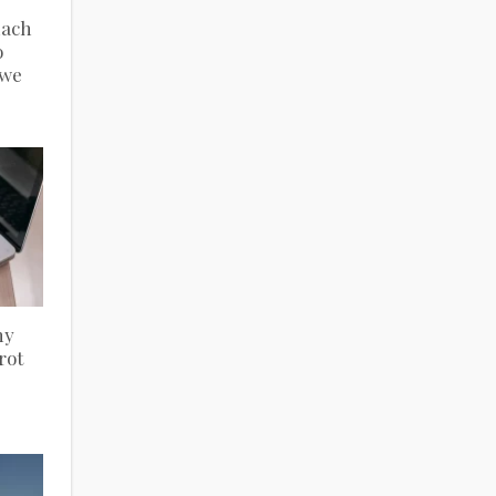
nach
o
owe
ny
rot