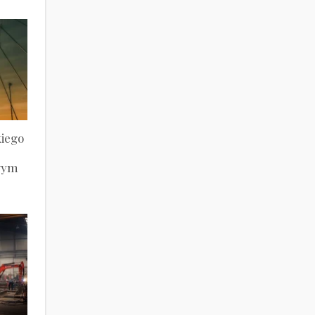
kiego
wym