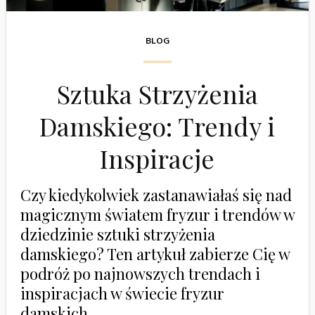
BLOG
Sztuka Strzyżenia
Damskiego: Trendy i
Inspiracje
Czy kiedykolwiek zastanawiałaś się nad
magicznym światem fryzur i trendów w
dziedzinie sztuki strzyżenia
damskiego? Ten artykuł zabierze Cię w
podróż po najnowszych trendach i
inspiracjach w świecie fryzur
damskich.