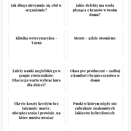
Jak długo utrzymuje się cbd w
Jakie defekty ma woda
organizmie?
płynąca z kranów w twoim
domu?
Klinika weterynaryjna -
Stenty - gdzie stosujemy
Toruń
Zalety nauki angielskiego w
Okna pvc producent – zadbaj
grupie rówieśników:
o komfort i bezpieczeństwo w
Dlaczego warto wybrać kurs
domu
dla dzieci?
Ukryte koszty kredytu bez
Punkt w którym nigdy nie
tajemnic: marże,
zabraknie znakomitych
ubezpieczenia i prowizje, na
lakierów hybrydowych
które musisz uważać