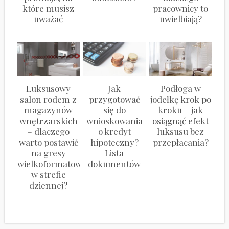
które musisz
pracownicy to
uważać
uwielbiają?
Luksusowy
Jak
Podłoga w
salon rodem z
przygotować
jodełkę krok po
magazynów
się do
kroku – jak
wnętrzarskich
wnioskowania
osiągnąć efekt
– dlaczego
o kredyt
luksusu bez
warto postawić
hipoteczny?
przepłacania?
na gresy
Lista
wielkoformatowe
dokumentów
w strefie
dziennej?