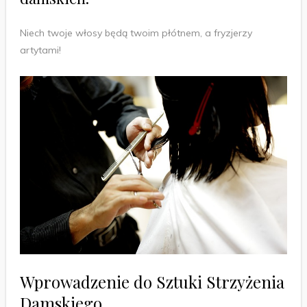
Niech twoje włosy będą twoim płótnem, a fryzjerzy
artytami!
Wprowadzenie do Sztuki Strzyżenia
Damskiego