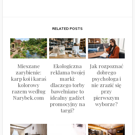
RELATED POSTS
Mieszane
Ekologiczna
Jak rozpoznać
zarybienie:
reklama twojej
dobrego
karp koi i karaś
marki:
psychologa i
kolorowy
dlaczego torby
nie zrazić się
razem według
bawełniane to
przy
Narybek.com
idealny gadżet
pierwszym
promocyjny na
wyborze?
targi?