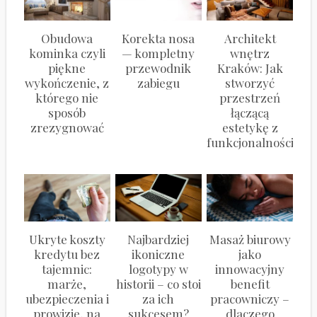
Obudowa
Korekta nosa
Architekt
kominka czyli
— kompletny
wnętrz
piękne
przewodnik
Kraków: Jak
wykończenie, z
zabiegu
stworzyć
którego nie
przestrzeń
sposób
łączącą
zrezygnować
estetykę z
funkcjonalnością?
Ukryte koszty
Najbardziej
Masaż biurowy
kredytu bez
ikoniczne
jako
tajemnic:
logotypy w
innowacyjny
marże,
historii – co stoi
benefit
ubezpieczenia i
za ich
pracowniczy –
prowizje, na
sukcesem?
dlaczego