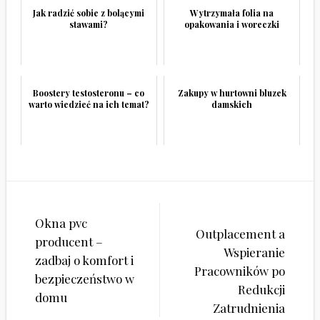
Jak radzić sobie z bolącymi
Wytrzymała folia na
stawami?
opakowania i woreczki
Boostery testosteronu – co
Zakupy w hurtowni bluzek
warto wiedzieć na ich temat?
damskich
Nawigacja
Okna pvc
wpisu
Outplacement a
producent –
Wspieranie
zadbaj o komfort i
Pracowników po
bezpieczeństwo w
Redukcji
domu
Zatrudnienia