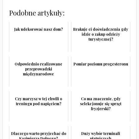
Podobne artykuły:
Jak udekorować nasz dom?
Brakuje ci doświadczenia gdy
idzie o zakup odzieży
turystycznej?
Odpowiednio realizowane
Pomiar poziomu progesteronu
przeprowadzki
międzynarodowe
Czy marzysz w tej chwili o
Co ma znaczenie, gdy
treningu pod napięciem?
selekcjonuje się sprzęt
fryzjerski?
Dlaczego warto przyjechać do
Duży wybór terminali
Kazimierza Dolnego?
płatniczych