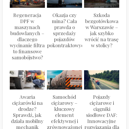
Regeneracja
Okazja czy
Szkoda
DPF w
mina? Cała
bezgotówkowa
maszynach
prawda o
w Warszawie –
budowlanych –
sprzedaży
jak szybko
dlaczego
pojazdów
wrócić na trasę
wycinanie filtra
pokontraktowych
w stolicy?
to finansowe
samobójstwo?
Awaria
Samochód
Pojazdy
ciężarówki na
ciężarowy –
ciężarowe i
drodze?
kluczowy
ciągniki
Sprawdź, jak
element
siodłowe DAF:
działa mobilny
efektywnej i
Innowacyjne
mechanik
zrównoważonej
rozwiązania dla