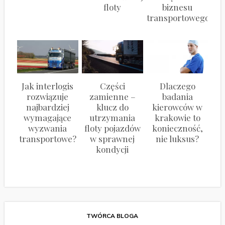
floty
biznesu
transportowego
Jak interlogis
Części
Dlaczego
rozwiązuje
zamienne –
badania
najbardziej
klucz do
kierowców w
wymagające
utrzymania
krakowie to
wyzwania
floty pojazdów
konieczność,
transportowe?
w sprawnej
nie luksus?
kondycji
TWÓRCA BLOGA