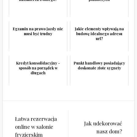
Egzamin na prawo jazdy nie
Jakie elementy wpływają na
musi być trudny
budowę idealnego adresu
url?
Kredyt konsolidacyjny -
Punkt handlowy posiadający
sposób na porządek w
doskonałe złote sygnety
długach
Nawigacja
Łatwa rezerwacja
wpisu
Jak udekorować
online w salonie
nasz dom?
fryzjerskim