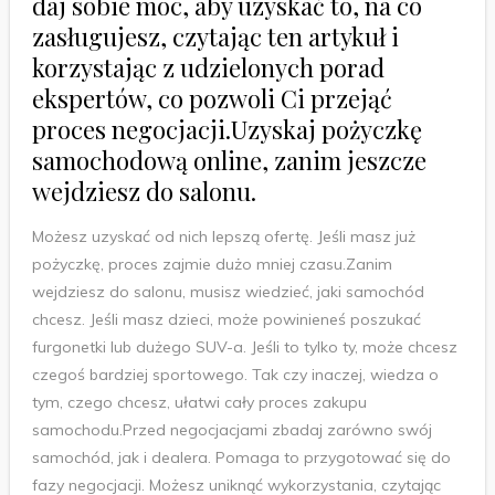
daj sobie moc, aby uzyskać to, na co
zasługujesz, czytając ten artykuł i
korzystając z udzielonych porad
ekspertów, co pozwoli Ci przejąć
proces negocjacji.Uzyskaj pożyczkę
samochodową online, zanim jeszcze
wejdziesz do salonu.
Możesz uzyskać od nich lepszą ofertę. Jeśli masz już
pożyczkę, proces zajmie dużo mniej czasu.Zanim
wejdziesz do salonu, musisz wiedzieć, jaki samochód
chcesz. Jeśli masz dzieci, może powinieneś poszukać
furgonetki lub dużego SUV-a. Jeśli to tylko ty, może chcesz
czegoś bardziej sportowego. Tak czy inaczej, wiedza o
tym, czego chcesz, ułatwi cały proces zakupu
samochodu.Przed negocjacjami zbadaj zarówno swój
samochód, jak i dealera. Pomaga to przygotować się do
fazy negocjacji. Możesz uniknąć wykorzystania, czytając