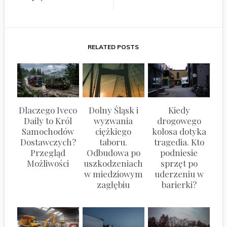
RELATED POSTS
Dlaczego Iveco
Dolny Śląsk i
Kiedy
Daily to Król
wyzwania
drogowego
Samochodów
ciężkiego
kolosa dotyka
Dostawczych?
taboru.
tragedia. Kto
Przegląd
Odbudowa po
podniesie
Możliwości
uszkodzeniach
sprzęt po
w miedziowym
uderzeniu w
zagłębiu
barierki?